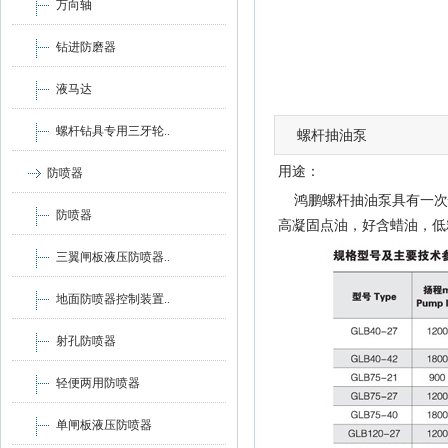
万向轴
钻进防磨器
液马达
螺杆钻具专用三牙轮..
螺杆抽油泵
用途：
防喷器
鸿鹏螺杆抽油泵具有一次
防喷器
高凝固点油，好含蜡油，低
三翼闸板液压防喷器..
地面防喷器控制装置..
射孔防喷器
轻便两用防喷器
单闸板液压防喷器