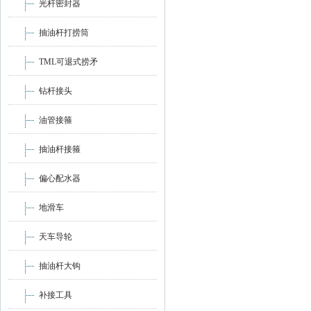
光杆密封器
抽油杆打捞筒
TML可退式捞矛
钻杆接头
油管接箍
抽油杆接箍
偏心配水器
地滑车
天车导轮
抽油杆大钩
补接工具