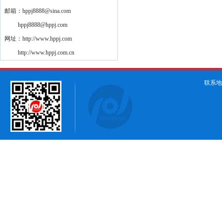
邮箱：hppj8888@sina.com
hppj8888@hppj.com
网址：http://www.hppj.com
http://www.hppj.com.cn
联系地址