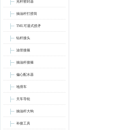
光杆密封器
抽油杆打捞筒
TML可退式捞矛
钻杆接头
油管接箍
抽油杆接箍
偏心配水器
地滑车
天车导轮
抽油杆大钩
补接工具