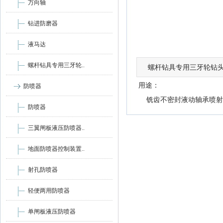
万向轴
钻进防磨器
液马达
螺杆钻具专用三牙轮..
螺杆钻具专用三牙轮钻
用途：
防喷器
铣齿不密封液动轴承喷射
防喷器
三翼闸板液压防喷器..
地面防喷器控制装置..
射孔防喷器
轻便两用防喷器
单闸板液压防喷器