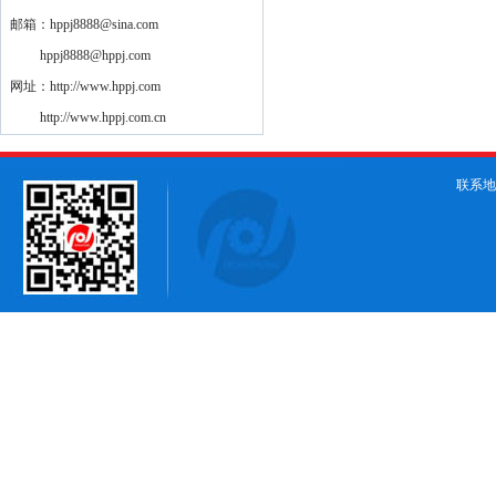
邮箱：hppj8888@sina.com
hppj8888@hppj.com
网址：http://www.hppj.com
http://www.hppj.com.cn
联系地址