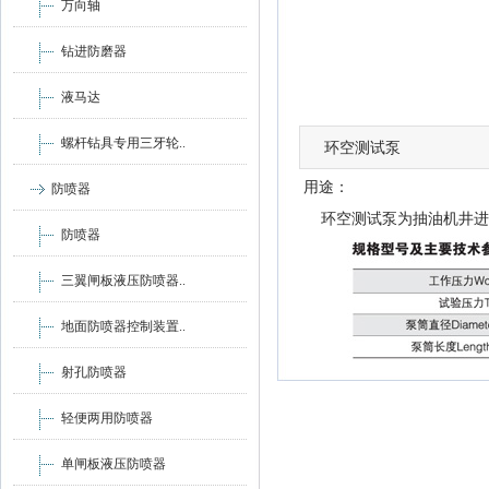
万向轴
钻进防磨器
液马达
螺杆钻具专用三牙轮..
环空测试泵
用途：
防喷器
环空测试泵为抽油机井进行
防喷器
三翼闸板液压防喷器..
地面防喷器控制装置..
射孔防喷器
轻便两用防喷器
单闸板液压防喷器