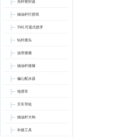
光杆密封器
抽油杆打捞筒
TML可退式捞矛
钻杆接头
油管接箍
抽油杆接箍
偏心配水器
地滑车
天车导轮
抽油杆大钩
补接工具