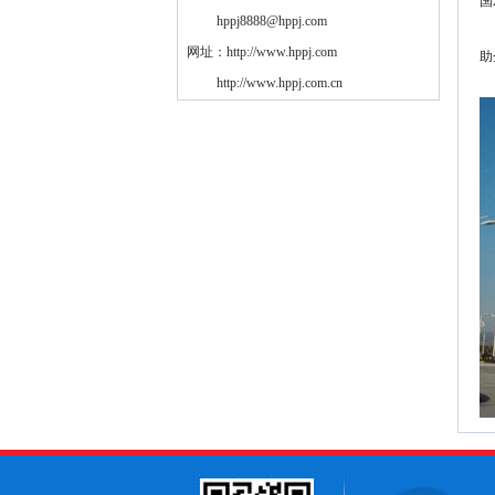
国
hppj8888@hppj.com
网址：http://www.hppj.com
助
http://www.hppj.com.cn