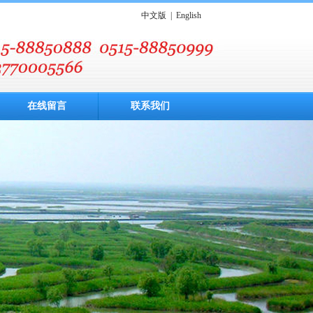
中文版
|
English
在线留言
联系我们